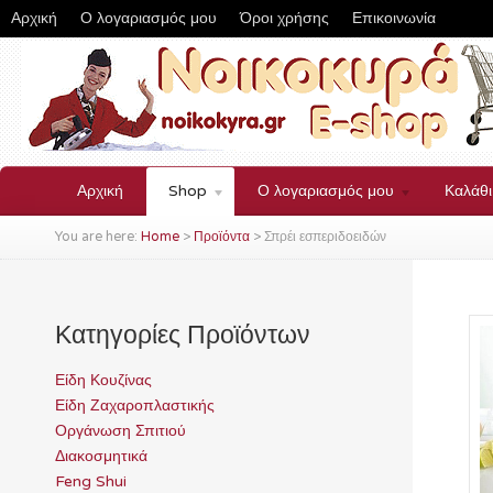
Αρχική
Ο λογαριασμός μου
Όροι χρήσης
Επικοινωνία
Αρχική
Shop
Ο λογαριασμός μου
Καλάθ
You are here:
Home
>
Προϊόντα
>
Σπρέι εσπεριδοειδών
Κατηγορίες Προϊόντων
Είδη Κουζίνας
Είδη Ζαχαροπλαστικής
Οργάνωση Σπιτιού
Διακοσμητικά
Feng Shui