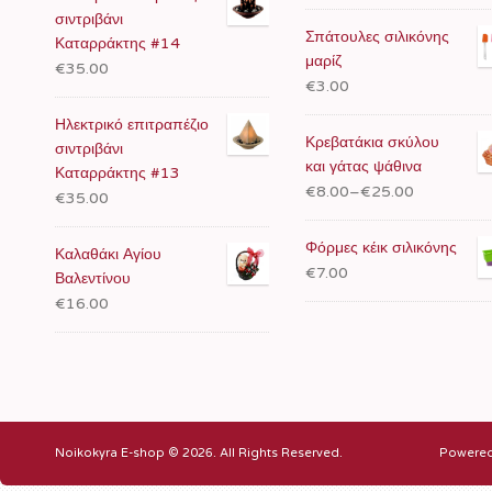
σιντριβάνι
Σπάτουλες σιλικόνης
Καταρράκτης #14
μαρίζ
€35.00
€3.00
Ηλεκτρικό επιτραπέζιο
Κρεβατάκια σκύλου
σιντριβάνι
και γάτας ψάθινα
Καταρράκτης #13
€8.00
–
€25.00
€35.00
Φόρμες κέικ σιλικόνης
Καλαθάκι Αγίου
€7.00
Βαλεντίνου
€16.00
Noikokyra E-shop © 2026. All Rights Reserved.
Powere