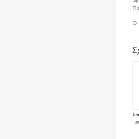
Μι
Πι
Ο 
Σ
Κό
με