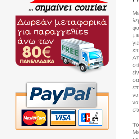
Με
λε
φα
μι
γι
επ
Απ
στ
εί
σα
επ
να
να
στ
Το
Με