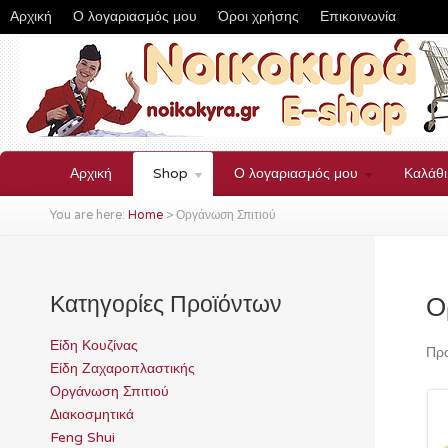
Αρχική
Ο λογαριασμός μου
Όροι χρήσης
Επικοινωνία
Αρχική
Shop
Ο λογαριασμός μου
Καλάθ
You are here:
Home
>
Οργάνωση Σπιτιού
Κατηγορίες Προϊόντων
Ο
Είδη Κουζίνας
Προ
Είδη Ζαχαροπλαστικής
Οργάνωση Σπιτιού
Διακοσμητικά
Feng Shui