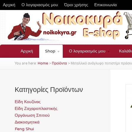
Αρχική
Ο λογαριασμός μου
Όροι χρήσης
Επικοινωνία
Αρχική
Shop
Ο λογαριασμός μου
Καλάθ
You are here:
Home
>
Προϊόντα
>
Μεταλλικό ανάγλυφο ποτιστήρι πράσι
Κατηγορίες Προϊόντων
Είδη Κουζίνας
Είδη Ζαχαροπλαστικής
Οργάνωση Σπιτιού
Διακοσμητικά
Feng Shui