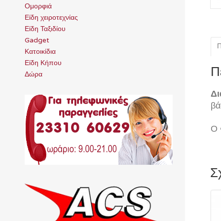
Ομορφιά
Είδη χειροτεχνίας
Είδη Ταξιδίου
Gadget
Π
Κατοικίδια
Είδη Κήπου
Π
Δώρα
Δι
βά
Ο 
Σ