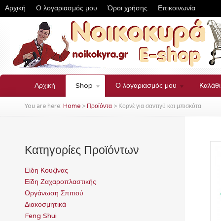
Αρχική
Ο λογαριασμός μου
Όροι χρήσης
Επικοινωνία
Αρχική
Shop
Ο λογαριασμός μου
Καλάθ
You are here:
Home
>
Προϊόντα
>
Κορνέ για σαντιγύ και μπισκότα
Κατηγορίες Προϊόντων
Είδη Κουζίνας
Είδη Ζαχαροπλαστικής
Οργάνωση Σπιτιού
Διακοσμητικά
Feng Shui