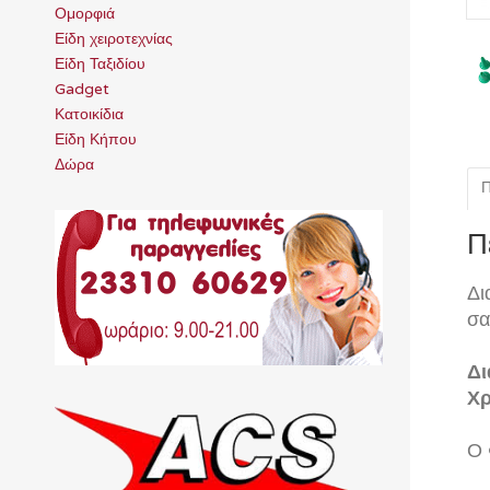
Ομορφιά
Είδη χειροτεχνίας
Είδη Ταξιδίου
Gadget
Κατοικίδια
Είδη Κήπου
Δώρα
Π
Π
Δι
σα
Δι
Χρ
Ο 