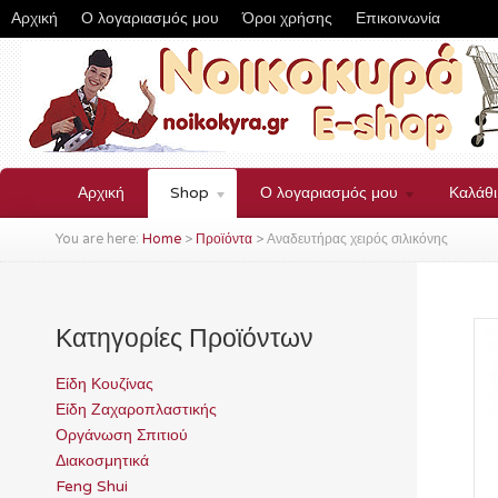
Αρχική
Ο λογαριασμός μου
Όροι χρήσης
Επικοινωνία
Αρχική
Shop
Ο λογαριασμός μου
Καλάθ
You are here:
Home
>
Προϊόντα
>
Αναδευτήρας χειρός σιλικόνης
Κατηγορίες Προϊόντων
Είδη Κουζίνας
Είδη Ζαχαροπλαστικής
Οργάνωση Σπιτιού
Διακοσμητικά
Feng Shui