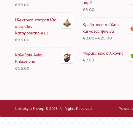
μαρίζ
€35.00
€3.00
Ηλεκτρικό επιτραπέζιο
Κρεβατάκια σκύλου
σιντριβάνι
και γάτας ψάθινα
Καταρράκτης #13
€8.00
–
€25.00
€35.00
Φόρμες κέικ σιλικόνης
Καλαθάκι Αγίου
€7.00
Βαλεντίνου
€16.00
Noikokyra E-shop © 2026. All Rights Reserved.
Powere