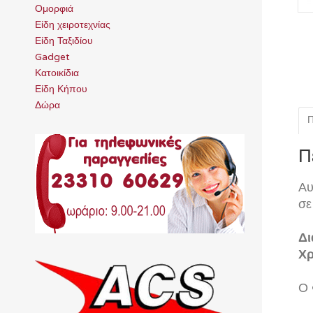
Ομορφιά
Είδη χειροτεχνίας
Είδη Ταξιδίου
Gadget
Κατοικίδια
Είδη Κήπου
Δώρα
Π
Π
Αυ
σε
Δι
Χρ
Ο 