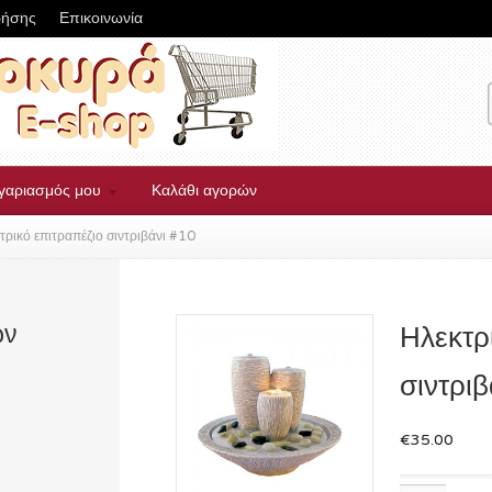
ρήσης
Επικοινωνία
γαριασμός μου
Καλάθι αγορών
τρικό επιτραπέζιο σιντριβάνι #10
ων
Ηλεκτρ
σιντρι
€35.00