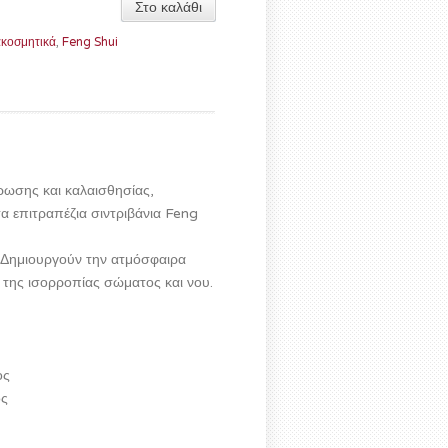
Στο καλάθι
ακοσμητικά
,
Feng Shui
άρωσης και καλαισθησίας,
α επιτραπέζια σιντριβάνια Feng
ς. Δημιουργούν την ατμόσφαιρα
της ισορροπίας σώματος και νου.
ος
ος