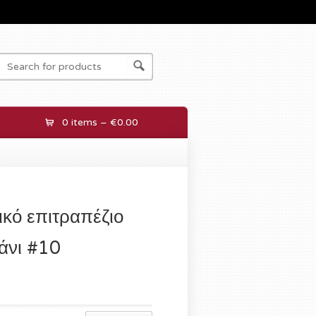
0 items –
€0.00
ικό επιτραπέζιο
βάνι #10