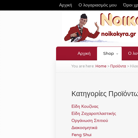
Αρχική
Ο λογαριασμός μου
Όροι χ
Αρχική
Shop
Ο λο
You are here:
Home
>
Προϊόντα
>
Ηλεκ
Κατηγορίες Προϊόντ
Είδη Κουζίνας
Είδη Ζαχαροπλαστικής
Οργάνωση Σπιτιού
Διακοσμητικά
Feng Shui