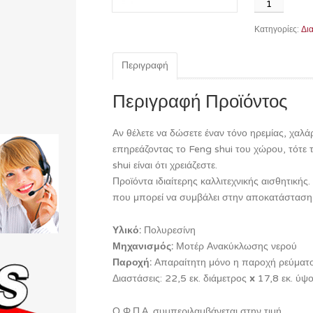
Κατηγορίες:
Δι
Περιγραφή
Περιγραφή Προϊόντος
Αν θέλετε να δώσετε έναν τόνο ηρεμίας, χαλ
επηρεάζοντας το Feng shui του χώρου, τότε τ
shui είναι ότι χρειάζεστε.
Προϊόντα ιδιαίτερης καλλιτεχνικής αισθητική
που μπορεί να συμβάλει στην αποκατάσταση 
Υλικό:
Πολυρεσίνη
Μηχανισμός:
Μοτέρ Ανακύκλωσης νερού
Παροχή:
Απαραίτητη μόνο η παροχή ρεύματ
Διαστάσεις: 22,5 εκ. διάμετρος
x
17,8 εκ. ύψ
Ο Φ.Π.Α. συμπεριλαμβάνεται στην τιμή