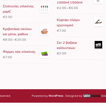
1000ml 1500ml
Σπάτουλες σιλικόνης
€2.00
–
€6.00
μαρίζ
€3.00
Κοφτάκι πλάγιο
εργονομικό
Κρεβατάκια σκύλου
€7.00
και γάτας ψάθινα
€8.00
–
€25.00
Σετ 2 βαζάκια
καλλυντικών
Φόρμες κέικ σιλικόνης
€3.00
€7.00
eserved.
Powered by
WordPress
. Designed by
Dev