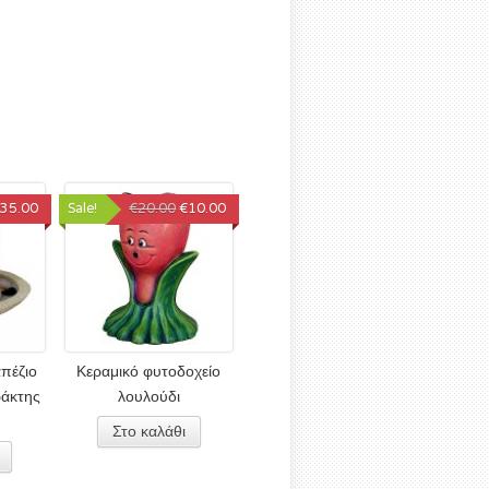
35.00
Sale!
€20.00
€10.00
απέζιο
Κεραμικό φυτοδοχείο
ράκτης
λουλούδι
Στο καλάθι