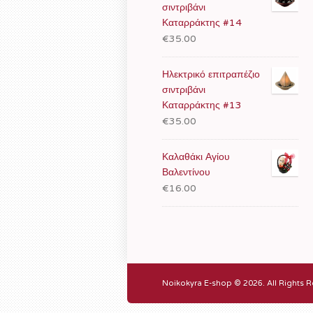
σιντριβάνι
Καταρράκτης #14
€35.00
Ηλεκτρικό επιτραπέζιο
σιντριβάνι
Καταρράκτης #13
€35.00
Καλαθάκι Αγίου
Βαλεντίνου
€16.00
Noikokyra E-shop © 2026. All Rights R